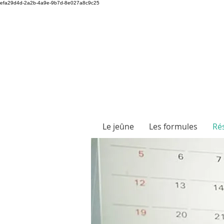
efa29d4d-2a2b-4a9e-9b7d-8e027a8c9c25
Le jeûne
Les formules
Ré