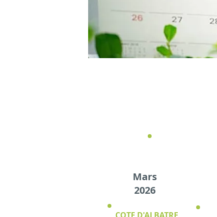
Longs week-ends
Détox
Mars
2026
COTE D'ALBATRE