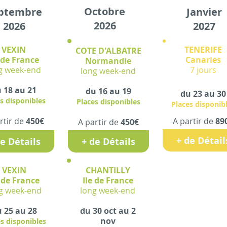
Octobre
ptembre
Janvier
2026
2026
2027
VEXIN
TENERIFE
COTE D'ALBATRE
 de France
Canaries
Normandie
g week-end
7 jours
long week-end
 18 au 21
du 16 au 19
du 23 au 30
s disponibles
Places disponibles
Places disponibl
rtir de
450€
A partir de
89
A partir de
450€
+ de Détail
de Détails
+ de Détails
VEXIN
CHANTILLY
e de France
Ile de France
g week-end
long week-end
 25 au 28
du 30 oct au 2
nov
s disponibles