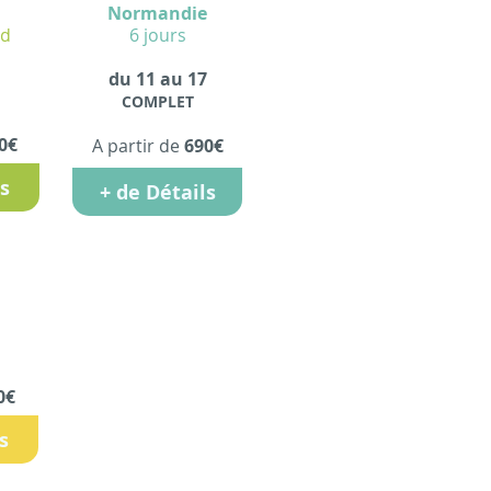
Normandie
nd
6 jours
du 11 au 17
COMPLET
0€
A partir de
690€
ls
+ de Détails
0€
s