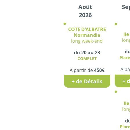
Août
Se
2026
COTE D'ALBATRE
Ile
Normandie
lon
long week-end
du
du 20 au 23
Place
COMPLET
A pa
A partir de
450€
+ 
+ de Détails
Il
lon
du
Place