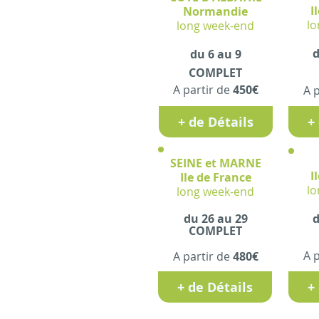
I
Normandie
lo
long week-end
d
du 6 au 9
COMPLET
A partir de
450€
A 
+ de Détails
+
SEINE et MARNE
I
Ile de France
lo
long week-end
du 26 au 29
d
COMPLET​
A 
A partir de
480€
+ de Détails
+