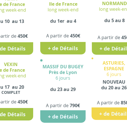
NORMAND
Ile de France
le de France
long week-e
long week-end
ng week-end
du 5 au 8
du 1er au 4
u 10 au 13
A partir de
450€
partir de
450€
A partir de
45
+ de Détails
 de Détails
+ de Détai
ASTURIES,
VEXIN
MASSIF DU BUGEY
ESPAGNE
le de France
Près
de Lyon
6 jours
ng week-end
6 jours
NOUVEAU
u 17 au 20
du 20 au 26
du 23 au 29
COMPLET​
partir de
450€
A partir de
85
A partir de
790€
+ de Détail
 de Détails
+ de Détails