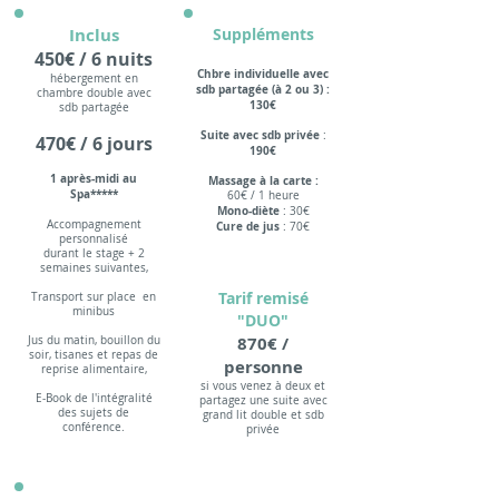
Inclus
Suppléments
45
0€ / 6 nuits
Chbre individuelle
avec
hébergement en
sdb partagée (à 2 ou 3) :
chambre double avec
130€
sdb partagée
Suite avec sdb privée
:
470€ / 6 jours
190€
1 après-midi au
Massage à la carte :
Spa*****
60€ / 1 heure
Mono-diète
: 30€
Accompagnement
Cure de jus
: 70€
personnalisé
durant le stage +
2
semaines suivantes,
Tarif remisé
Transport sur place en
minibus
"DUO"
870
€ /
Jus du matin, bouillon du
soir, tisanes et repas de
personne
reprise alimentaire,
si vous venez à deux et
E-Book de l'intégralité
partagez une suite avec
des sujets de
grand lit double et sdb
conférence.
privée