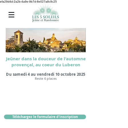
efa29d4d-2a2b-4a9e-9b7d-8e027a8c9c25
Jeûner dans la douceur de l'automne
provençal, au coeur du Luberon
Du samedi 4 au vendredi 10 octobre 2025
Reste 6 places
Formule 6 jours
Jeûne et Rando
920
€
en chambre double
groupe de 8 pers. maximum
Téléchargez le formulaire d'inscription