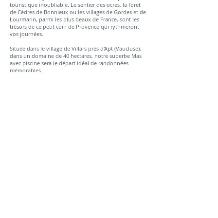
touristique inoubliable. Le sentier des ocres, la foret
de Cèdres de Bonnieux ou les villages de Gordes et de
Lourmarin, parmi les plus beaux de France, sont les
trésors de ce petit coin de Provence qui rythmeront
vos journées.
Située dans le village de Villars près d'Apt (Vaucluse),
dans un domaine de 40 hectares, notre superbe Mas
avec piscine sera le départ idéal de randonnées
mémorables.
Il dispose de 2 suites avec Sdb, et 5 chambres avec 3
sdb à partager.
Accès :
1H00 de Aix-En-Provence, 3 heures de Lyon
Gare la plus proche : Avignon TGV, à 2H40 en train de
Paris puis taxi mutualisé jusqu'à la villa (1 heure).
Pour voir le programme type de la semaine
,
cliquez ici
Spécificités du séjour :
Un après-midi détente dans un lieu d'exception
: le
Spa 5* du
Relais et Chateaux Coquillade
,
à Gargas.