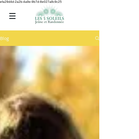
efa29d4d-2a2b-4a9e-9b7d-8e027a8c9c25
Blog